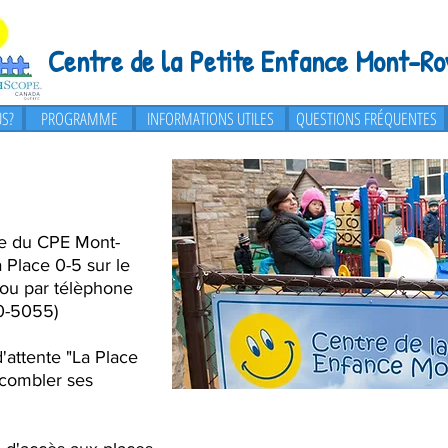
Centre de la Petite Enfance Mont-Ro
S?
PROGRAMME
PROGRAMME
INFORMATIONS UTILES
QUESTIONS FRÉQUENTES
nte du CPE Mont-
a Place 0-5 sur le
ou par télèphone
0-5055)
d'attente "La Place
 combler ses