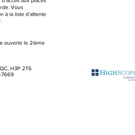
La Place 0-5
e d'accès aux places
arde. Vous
www.laplace0-5.com
 à la liste d’attente
514-270-5055 ou
.
1-844-270-5055
e ouverte le 2ième
l, QC, H3P 2T6
8-7669