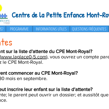
Centre de la Petite Enfance Mont-Ro
S?
PROGRAMME
PROGRAMME
INFORMATIONS UTILES
QUESTIONS FRÉQUENTES
ntes
t sur la liste d'attente du CPE Mont-Royal?
(
www.laplace0-5.com
), vous ouvrez un compte p
ez le CPE Mont-Royal.
uvent commencer au CPE Mont-Royal?
 30 mois en septembre.
 inscrire leur enfant sur la liste d'attente?
te; le parent peut ouvrir un dossier; et aussitôt qu
nce.